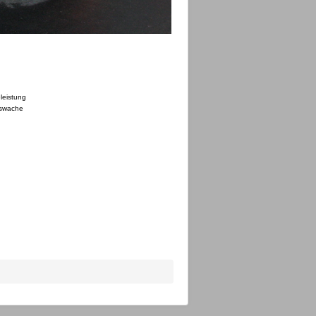
leistung
tswache