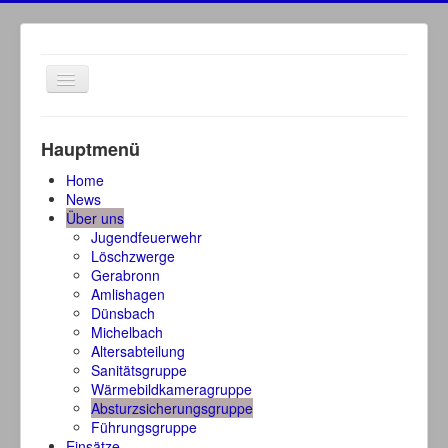
Navigation
an/aus
Hauptmenü
Home
News
Über uns
Jugendfeuerwehr
Löschzwerge
Gerabronn
Amlishagen
Dünsbach
Michelbach
Altersabteilung
Sanitätsgruppe
Wärmebildkameragruppe
Absturzsicherungsgruppe
Führungsgruppe
Einsätze