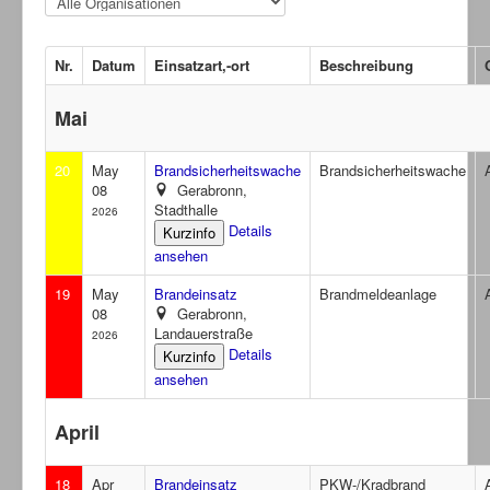
Nr.
Datum
Einsatzart,-ort
Beschreibung
Mai
20
May
Brandsicherheitswache
Brandsicherheitswache
08
Gerabronn,
Stadthalle
2026
Details
ansehen
19
May
Brandeinsatz
Brandmeldeanlage
08
Gerabronn,
Landauerstraße
2026
Details
ansehen
April
18
Apr
Brandeinsatz
PKW-/Kradbrand