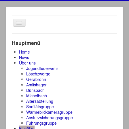
Navigation
an/aus
Hauptmenü
Home
News
Über uns
Jugendfeuerwehr
Löschzwerge
Gerabronn
Amlishagen
Dünsbach
Michelbach
Altersabteilung
Sanitätsgruppe
Wärmebildkameragruppe
Absturzsicherungsgruppe
Führungsgruppe
Einsätze