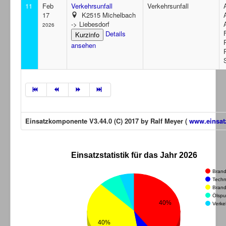
11
Feb
Verkehrsunfall
Verkehrsunfall
17
K2515 Michelbach
-> Liebesdorf
2026
Details
ansehen
Einsatzkomponente V3.44.0 (C) 2017 by Ralf Meyer (
www.einsat
Einsatzstatistik für das Jahr 2026
Brand
Techn
Brand
Ölspu
40%
Verke
40%