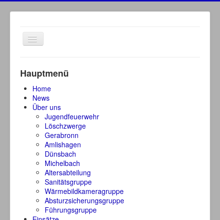
Navigation
an/aus
Hauptmenü
Home
News
Über uns
Jugendfeuerwehr
Löschzwerge
Gerabronn
Amlishagen
Dünsbach
Michelbach
Altersabteilung
Sanitätsgruppe
Wärmebildkameragruppe
Absturzsicherungsgruppe
Führungsgruppe
Einsätze