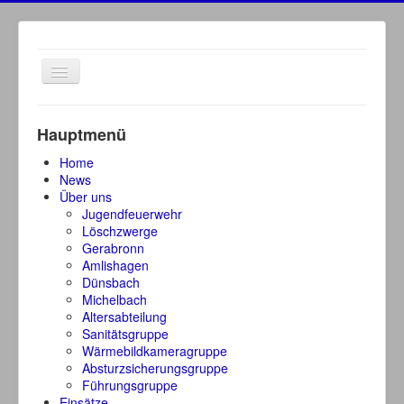
Navigation
an/aus
Hauptmenü
Home
News
Über uns
Jugendfeuerwehr
Löschzwerge
Gerabronn
Amlishagen
Dünsbach
Michelbach
Altersabteilung
Sanitätsgruppe
Wärmebildkameragruppe
Absturzsicherungsgruppe
Führungsgruppe
Einsätze