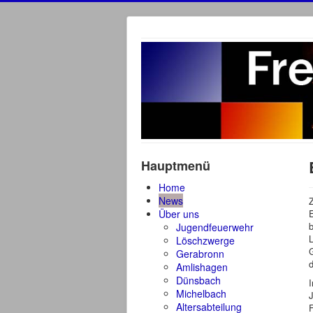
Hauptmenü
Home
News
Über uns
Jugendfeuerwehr
Löschzwerge
Gerabronn
d
Amlishagen
Dünsbach
Michelbach
J
Altersabteilung