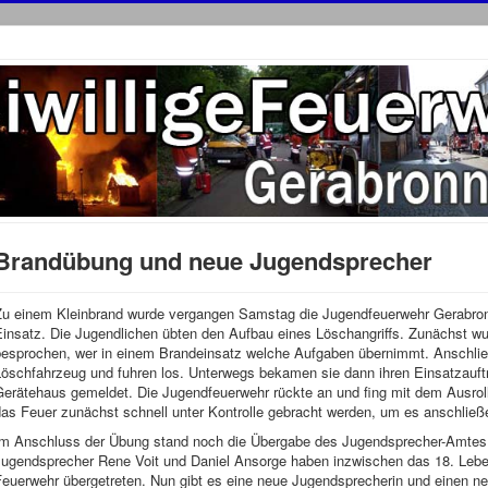
Brandübung und neue Jugendsprecher
Zu einem Kleinbrand wurde vergangen Samstag die Jugendfeuerwehr Gerabronn 
Einsatz. Die Jugendlichen übten den Aufbau eines Löschangriffs. Zunächst 
besprochen, wer in einem Brandeinsatz welche Aufgaben übernimmt. Anschlie
Löschfahrzeug und fuhren los. Unterwegs bekamen sie dann ihren Einsatzauft
Gerätehaus gemeldet. Die Jugendfeuerwehr rückte an und fing mit dem Ausrol
as Feuer zunächst schnell unter Kontrolle gebracht werden, um es anschließe
Im Anschluss der Übung stand noch die Übergabe des Jugendsprecher-Amtes
ugendsprecher Rene Voit und Daniel Ansorge haben inzwischen das 18. Lebens
Feuerwehr übergetreten. Nun gibt es eine neue Jugendsprecherin und einen n