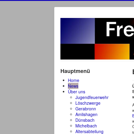
Hauptmenü
Home
News
Über uns
Jugendfeuerwehr
Löschzwerge
Gerabronn
w
Amlishagen
Dünsbach
Michelbach
C
Altersabteilung