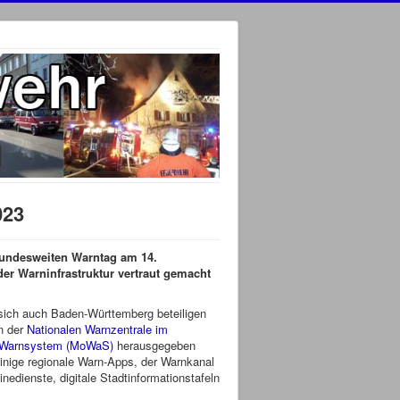
023
bundesweiten Warntag am 14.
er Warninfrastruktur vertraut gemacht
sich auch Baden-Württemberg beteiligen
on der
Nationalen Warnzentrale im
 Warnsystem (MoWaS)
herausgegeben
einige regionale Warn-Apps, der Warnkanal
edienste, digitale Stadtinformationstafeln