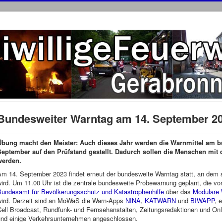
Bundesweiter Warntag am 14. September 2
Übung macht den Meister: Auch dieses Jahr werden die Warnmittel am 
September auf den Prüfstand gestellt. Dadurch sollen die Menschen mit d
werden.
Am 14. September 2023 findet erneut der bundesweite Warntag statt, an dem 
ird. Um 11.00 Uhr ist die zentrale bundesweite Probewarnung geplant, die v
Bundesamt für Bevölkerungsschutz und Katastrophenhilfe
über das
Modulare
wird. Derzeit sind an MoWaS die Warn-Apps
NINA
,
KATWARN
und
BIWAPP
, 
ell Broadcast, Rundfunk- und Fernsehanstalten, Zeitungsredaktionen und Onlin
und einige Verkehrsunternehmen angeschlossen.